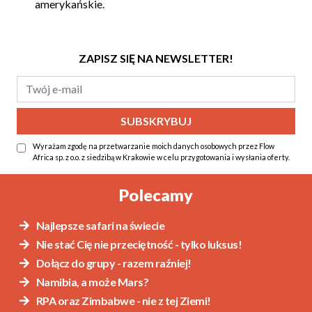
amerykańskie.
ZAPISZ SIĘ NA NEWSLETTER!
Wyrażam zgodę na przetwarzanie moich danych osobowych przez Flow
Africa sp. z o.o. z siedzibą w Krakowie w celu przygotowania i wysłania oferty.
Alternative:
Polecamy
Najlepsze safari na świecie
Nie stać Cię nie przeciętność - tylko luksus!
Dołącz do grupy - razem raźniej!
Namibia, a może Mars?
RPA oraz Zimbabwe - nie z tej Ziemi!