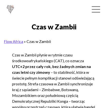
Czas w Zambii
Flow Africa
»
Czas w Zambii
Czas w Zambii płynie w rytmie czasu
środkowoafrykańskiego (CAT), co oznacza
UTC+2 przez cały rok, bez żadnych zmian na
czas letni czy zimowy
– to stabilność, która w
świecie pełnym komplikacji stanowi odświeżającą
prostotę. Strefa czasowa w Zambii synchronizuje
kraj z sąsiadami – Zimbabwe, Botswaną,
Mozambikiem oraz południową częścią
Demokratycznej Republiki Konga – tworząc
wspólną przestrzeń czasową, która ułatwia handel,