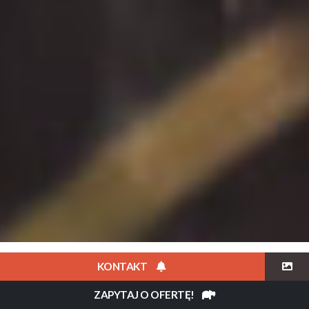
OPIS
TERMINY
PLAN PODRÓŻY
HOTELE
CENA
KONTAKT
ZAPYTAJ O OFERTĘ!