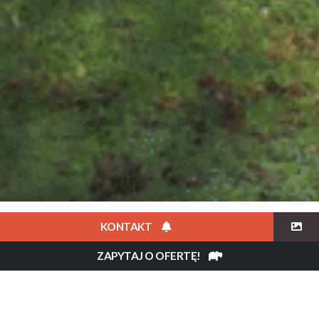
KONTAKT
Opis
ZAPYTAJ O OFERTĘ!
Instinct of the Mara to luksusowy
camp namiotowy położony