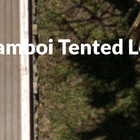
mboi Tented 