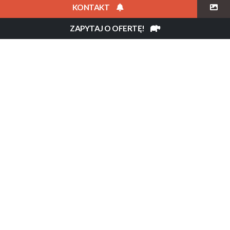
KONTAKT
Opis
ZAPYTAJ O OFERTĘ!
Mowani Mountain Camp to
luksusowy camp położony w sercu
regionu Damaraland w Namibii,
który słynie z przepięknych
krajobrazów, prehistorycznych
malowideł naskalnych oraz
niesamowitych formacji skalnych.
Przez długie lata organizowania
wypraw do Namibii tytułowaliśmy
naszą flagową wyprawę „Namibia
Planeta Mars” , właśnie ze względu
na skojarzenia z czerwoną planetą.