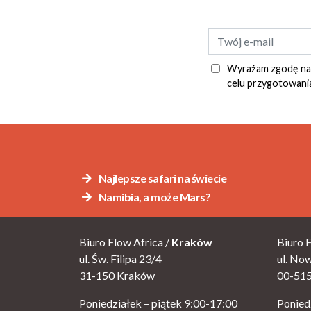
Wyrażam zgodę na p
celu przygotowania
Alternative:
Najlepsze safari na świecie
Namibia, a może Mars?
Biuro Flow Africa /
Kraków
Biuro F
ul. Św. Filipa 23/4
ul. No
31-150 Kraków
00-51
Poniedziałek – piątek 9:00-17:00
Ponied