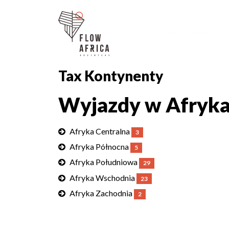
O NAS
SZYTE NA MIARĘ
DO
Tax Kontynenty
Wyjazdy w Afryk
Afryka Centralna
3
Afryka Północna
5
Afryka Południowa
29
Afryka Wschodnia
23
Afryka Zachodnia
2