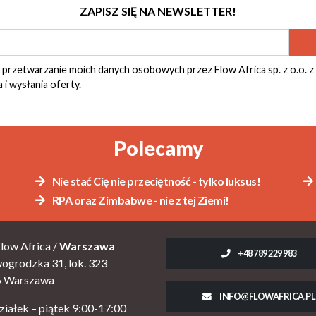
ZAPISZ SIĘ NA NEWSLETTER!
rzetwarzanie moich danych osobowych przez Flow Africa sp. z o.o. z
 i wysłania oferty.
Polecamy
Nie stać Cię nie przeciętność - tylko luksus!
RPA oraz Zimbabwe - nie z tej Ziemi!
low Africa /
Warszawa
+48 789 229 983
wogrodzka 31, lok. 323
5 Warszawa
INFO@FLOWAFRICA.PL
ziałek – piątek 9:00-17:00