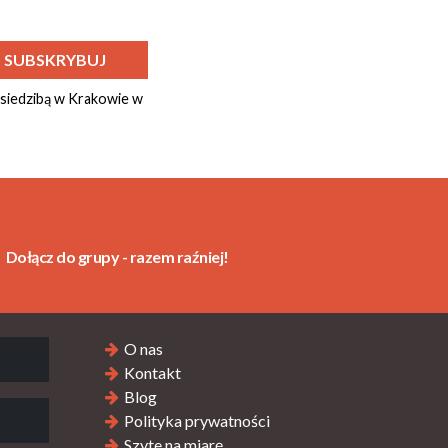
 siedzibą w Krakowie w
Dołącz do grupy - razem raźniej!
O nas
Kontakt
Blog
Polityka prywatności
Szyte na miarę