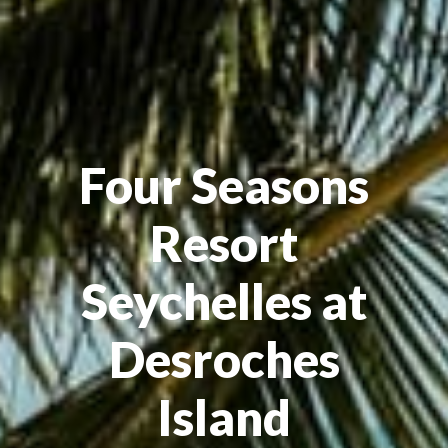
Four Seasons
Resort
Seychelles at
Desroches
Island