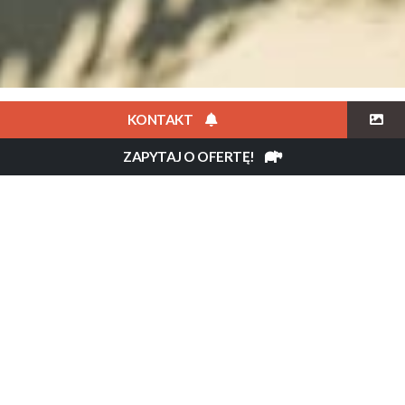
OPIS
CENA
GALERIA
KONTAKT
ZAPYTAJ O OFERTĘ!
Flow Africa
»
Seszele
»
Four Seasons Resort Seychelles at
Desroches Island
Opis
Ekskluzywny hotel Four Seasons Resort
Seychelles at Desroches Island położony jest na
prywatnej koralowej wyspie, na którą można
dostać się samolotem z Mahe w ciągu ok. pół