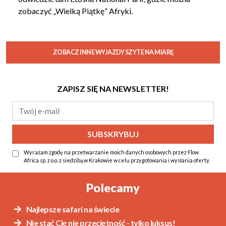
zobaczyć „Wielką Piątkę” Afryki.
ZOBACZ INNE WYJAZDY SZYTE NA MIARĘ
ZAPISZ SIĘ NA NEWSLETTER!
Wyrażam zgodę na przetwarzanie moich danych osobowych przez Flow
Africa sp. z o.o. z siedzibą w Krakowie w celu przygotowania i wysłania oferty.
Alternative:
Polecamy
Najlepsze safari na świecie
Nie stać Cię nie przeciętność - tylko luksus!