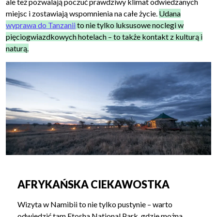
ale też pozwalają poczuć prawdziwy klimat odwiedzanych
miejsc i zostawiają wspomnienia na całe życie.
Udana
wyprawa do Tanzanii
to nie tylko luksusowe noclegi w
pięciogwiazdkowych hotelach – to także kontakt z kulturą i
naturą.
AFRYKAŃSKA CIEKAWOSTKA
Wizyta w Namibii to nie tylko pustynie – warto
odwiedzić tam Etosha National Park, gdzie można