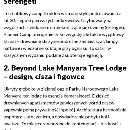
Serengeti
Ten butikowy camp to ukłon w stronę stylu podróżowania z
lat 30. – epoki pierwszych odkrywców. Usytuowany na
wzgórzach z widokiem na niekończące się równiny Serengeti,
Pioneer Camp oferuje nie tylko wygodę, ale także wyjątkowy
klimat – drewniane skrzynie podróżne zamiast szaf, lampy
naftowe i wieczorne koktajle przy ognisku. To safari w
klasycznym wydaniu, podane z subtelną elegancją.
2. Beyond Lake Manyara Tree Lodge
– design, cisza i figowce
Ukryty głęboko w zielonej oazie Parku Narodowego Lake
Manyara, ten lodge to esencja kameralności. Dziesięć
drewnianych apartamentów zawieszonych wśród drzew
zapewnia pełną prywatność i spokój. Architektura harmonijnie
współgra z otoczeniem, a doświadczenie pobytu koi i
wycisza. To miejsce stworzone do kontemplacji i bliskości z