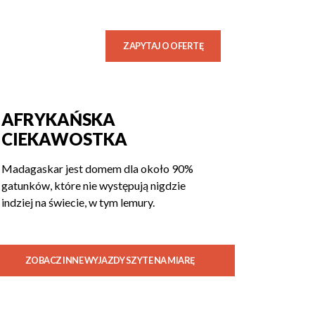
OG
KONTAKT
ZAPYTAJ O OFERTĘ
AFRYKAŃSKA
CIEKAWOSTKA
Madagaskar jest domem dla około 90%
gatunków, które nie występują nigdzie
indziej na świecie, w tym lemury.
ZOBACZ INNE WYJAZDY SZYTE NA MIARĘ