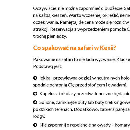
Oczywiście, nie można zapomnieć o budżecie. Safa
na każdą kieszeń. Warto wcześniej określić, ile m
oczekiwania. Pamiętaj, że cena może się różnić w
atrakcji. Rezerwacja z wyprzedzeniem pomoże Ci
trochę pieniędzy.
Co spakować na safari w Kenii?
Pakowanie na safari to nie lada wyzwanie. Klucz
Podstawą jest:
lekka i przewiewna odzież w neutralnych kolor
spodnie ochronią Cię przed słońcem i owadami.
Kapelusz i okulary przeciwsłoneczne będą n
Solidne, zamknięte buty lub buty trekkingow
po dzikich terenach. Dodatkowo, zabierz parę 
lodgy.
Nie zapomnij o repelencie na owady – komary