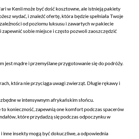
ri w Kenii może być dość kosztowne, ale istnieją pakiety
ożesz wydać, i znaleźć ofertę, która będzie spełniała Twoje
 zależności od poziomu luksusu i zawartych w pakiecie
 zapewnić sobie miejsce i często pozwoli zaoszczędzić
em jest mądre i przemyślane przygotowanie się do podróży.
ach, która nie przyciąga uwagi zwierząt. Długie rękawy i
iezbędne w intensywnym afrykańskim słońcu.
e to konieczność, zapewnią one komfort podczas spacerów
sandałów, które przydadzą się podczas odpoczynku w
 i inne insekty mogą być dokuczliwe, a odpowiednia