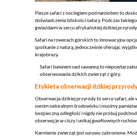
Piesze safari z noclegiem pod namiotem to dos
doświadczenia bliskości natury. Podczas takiego
gwiazdami w sercu afrykańskiej dzikiej przyrody
Safari na rowerach górskich to innowacyjna opcj
spotkanie z naturą, jednocześnie oferując wyją
krajobrazy.
Safari balonem nad sawanną to niepowtarzalna
obserwowania dzikich zwierząt z góry.
Etykieta obserwacji dzikiej przyrod
Obserwacja dzikiej przyrody to serce safari, a
swoim naturalnym środowisku i musimy pamiętać,
bezpieczną odległość i nigdy nie próbuj podchod
obserwuj je w ciszy i unikaj gwałtownych ruchów,
Karmienie zwierząt jest surowo zabronione. Może