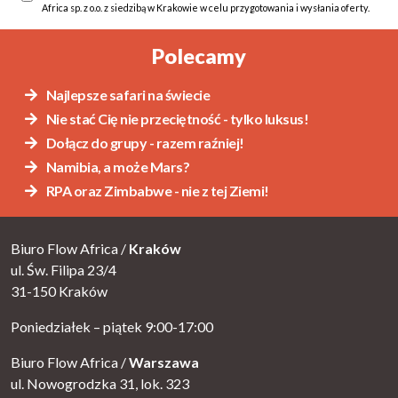
Africa sp. z o.o. z siedzibą w Krakowie w celu przygotowania i wysłania oferty.
Alternative:
Polecamy
Najlepsze safari na świecie
Nie stać Cię nie przeciętność - tylko luksus!
Dołącz do grupy - razem raźniej!
Namibia, a może Mars?
RPA oraz Zimbabwe - nie z tej Ziemi!
Biuro Flow Africa /
Kraków
ul. Św. Filipa 23/4
31-150 Kraków
Poniedziałek – piątek 9:00-17:00
Biuro Flow Africa /
Warszawa
ul. Nowogrodzka 31, lok. 323