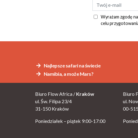
Wyrażam zgodę na p
celu przygotowania
Alternative:
Najlepsze safari na świecie
Namibia, a może Mars?
Biuro Flow Africa /
Kraków
Biuro F
ul. Św. Filipa 23/4
ul. No
31-150 Kraków
00-51
Poniedziałek – piątek 9:00-17:00
Ponied