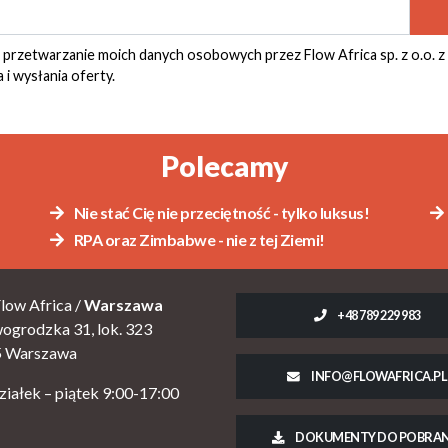
rzetwarzanie moich danych osobowych przez Flow Africa sp. z o.o. z
 i wysłania oferty.
Polecamy
Nie stać Cię nie przeciętność - tylko luksus!
RPA oraz Zimbabwe - nie z tej Ziemi!
low Africa /
Warszawa
+48 789 229 983
wogrodzka 31, lok. 323
5 Warszawa
INFO@FLOWAFRICA.PL
ziałek – piątek 9:00-17:00
DOKUMENTY DO POBRAN