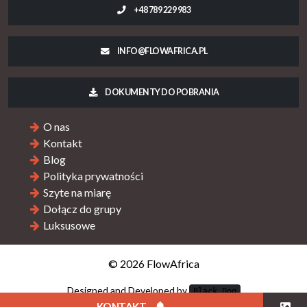
+48 789 229 983
INFO@FLOWAFRICA.PL
DOKUMENTY DO POBRANIA
O nas
Kontakt
Blog
Polityka prywatności
Szyte na miarę
Dołącz do grupy
Luksusowe
© 2026 FlowAfrica
Designed and Developed by
Black Dog
KONTAKT