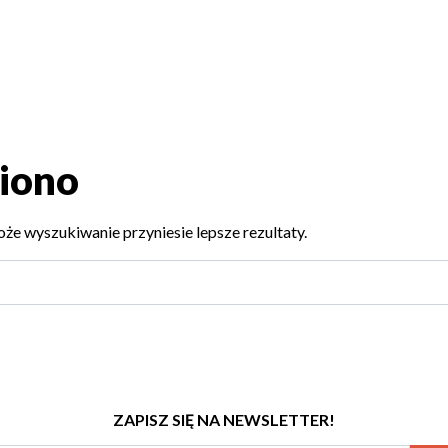
ŁĄCZ DO GRUPY
LUKSUSOWE
WYJAZDY INCENTIVE CARE
BL
ziono
oże wyszukiwanie przyniesie lepsze rezultaty.
ZAPISZ SIĘ NA NEWSLETTER!