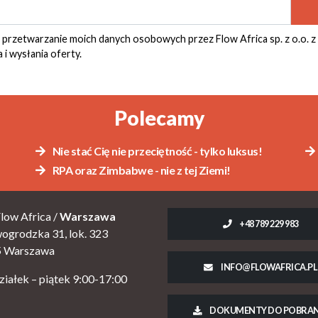
rzetwarzanie moich danych osobowych przez Flow Africa sp. z o.o. z
 i wysłania oferty.
Polecamy
Nie stać Cię nie przeciętność - tylko luksus!
RPA oraz Zimbabwe - nie z tej Ziemi!
low Africa /
Warszawa
+48 789 229 983
wogrodzka 31, lok. 323
5 Warszawa
INFO@FLOWAFRICA.PL
ziałek – piątek 9:00-17:00
DOKUMENTY DO POBRAN