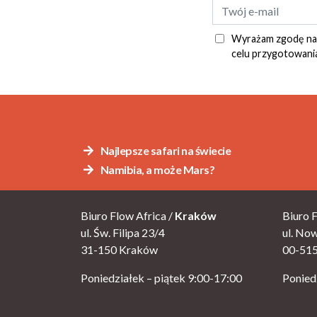
Wyrażam zgodę na p
celu przygotowania
Alternative:
Najlepsze safari na świecie
Namibia, a może Mars?
Biuro Flow Africa /
Kraków
Biuro F
ul. Św. Filipa 23/4
ul. No
31-150 Kraków
00-51
Poniedziałek – piątek 9:00-17:00
Ponied