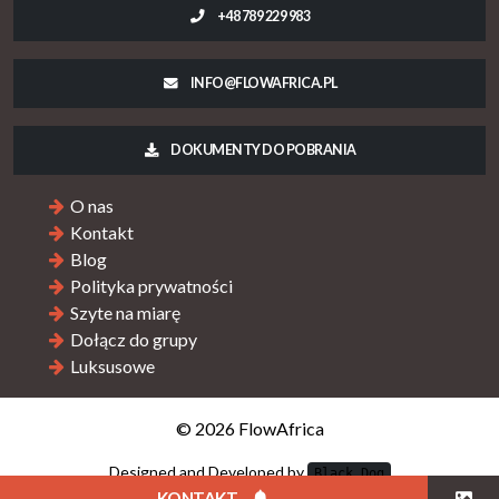
+48 789 229 983
INFO@FLOWAFRICA.PL
DOKUMENTY DO POBRANIA
O nas
Kontakt
Blog
Polityka prywatności
Szyte na miarę
Dołącz do grupy
Luksusowe
© 2026 FlowAfrica
Designed and Developed by
Black Dog
KONTAKT