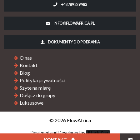
+48 789 229 983
INFO@FLOWAFRICA.PL
DOKUMENTY DO POBRANIA
O nas
Kontakt
Blog
Polityka prywatności
Szyte na miarę
Dołącz do grupy
Luksusowe
© 2026 FlowAfrica
Designed and Developed by
Black Dog
KONTAKT