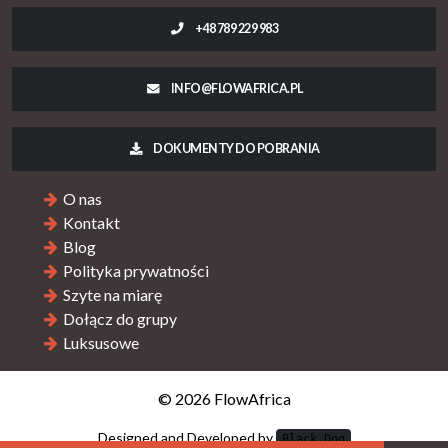
+48 789 229 983
INFO@FLOWAFRICA.PL
DOKUMENTY DO POBRANIA
O nas
Kontakt
Blog
Polityka prywatności
Szyte na miarę
Dołącz do grupy
Luksusowe
© 2026 FlowAfrica
Designed and Developed by
Black Dog