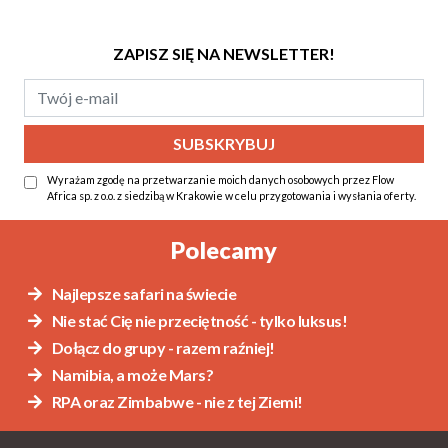
ZAPISZ SIĘ NA NEWSLETTER!
Wyrażam zgodę na przetwarzanie moich danych osobowych przez Flow
Africa sp. z o.o. z siedzibą w Krakowie w celu przygotowania i wysłania oferty.
Alternative:
Polecamy
Najlepsze safari na świecie
Nie stać Cię nie przeciętność - tylko luksus!
Dołącz do grupy - razem raźniej!
Namibia, a może Mars?
RPA oraz Zimbabwe - nie z tej Ziemi!