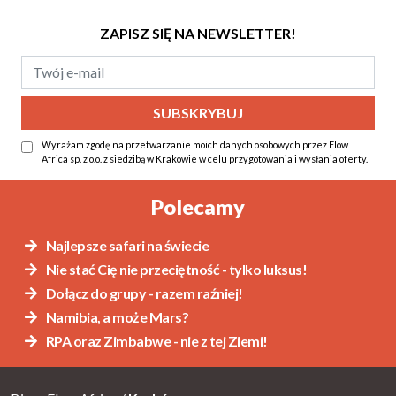
ZAPISZ SIĘ NA NEWSLETTER!
Wyrażam zgodę na przetwarzanie moich danych osobowych przez Flow
Africa sp. z o.o. z siedzibą w Krakowie w celu przygotowania i wysłania oferty.
Alternative:
Polecamy
Najlepsze safari na świecie
Nie stać Cię nie przeciętność - tylko luksus!
Dołącz do grupy - razem raźniej!
Namibia, a może Mars?
RPA oraz Zimbabwe - nie z tej Ziemi!