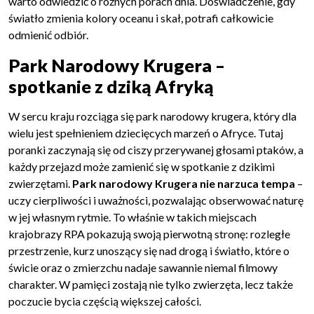
warto odwiedzić o różnych porach dnia. Doświadczenie, gdy
światło zmienia kolory oceanu i skał, potrafi całkowicie
odmienić odbiór.
Park Narodowy Krugera –
spotkanie z dziką Afryką
W sercu kraju rozciąga się park narodowy krugera, który dla
wielu jest spełnieniem dziecięcych marzeń o Afryce. Tutaj
poranki zaczynają się od ciszy przerywanej głosami ptaków, a
każdy przejazd może zamienić się w spotkanie z dzikimi
zwierzętami.
Park narodowy Krugera nie narzuca tempa
–
uczy cierpliwości i uważności, pozwalając obserwować naturę
w jej własnym rytmie. To właśnie w takich miejscach
krajobrazy RPA pokazują swoją pierwotną stronę: rozległe
przestrzenie, kurz unoszący się nad drogą i światło, które o
świcie oraz o zmierzchu nadaje sawannie niemal filmowy
charakter. W pamięci zostają nie tylko zwierzęta, lecz także
poczucie bycia częścią większej całości.