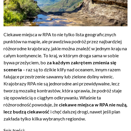
Ciekawe miejsca w RPA to nie tylko lista geograficznych
punktów na mapie, ale prawdziwa podróż przez najbardziej
różnorodne krajobrazy, jakie można znaleźć w jednym kraju na
całym kontynencie. To kraj, w którym droga sama w sobie
bywa przeżyciem, bo
za każdym zakrętem zmienia się
sceneria
– raz są to dzikie klify nad oceanem, innym razem
falujące przestrzenie sawanny lub zielone doliny winnic.
Krajobrazy RPA nie są jednorodne ani przewidywalne, lecz
tworzą mozaikę kontrastów, która sprawia, że podróż staje
się opowieścią o ciągłym odkrywaniu. Właśnie ta
różnorodność powoduje, że
ciekawe miejsca w RPA nie nużą,
lecz budzą ciekawość
i chęć dalszej drogi, nawet jeśli plan
zakłada tylko kilka wybranych regionów.
Spis treści: