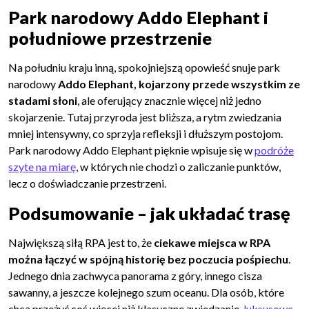
Park narodowy Addo Elephant i
południowe przestrzenie
Na południu kraju inną, spokojniejszą opowieść snuje park
narodowy
Addo Elephant, kojarzony przede wszystkim ze
stadami słoni
, ale oferujący znacznie więcej niż jedno
skojarzenie. Tutaj przyroda jest bliższa, a rytm zwiedzania
mniej intensywny, co sprzyja refleksji i dłuższym postojom.
Park narodowy Addo Elephant pięknie wpisuje się w
podróże
szyte na miarę
, w których nie chodzi o zaliczanie punktów,
lecz o doświadczanie przestrzeni.
Podsumowanie – jak układać trasę
Największą siłą RPA jest to, że
ciekawe miejsca w RPA
można łączyć w spójną historię bez poczucia pośpiechu
.
Jednego dnia zachwyca panorama z góry, innego cisza
sawanny, a jeszcze kolejnego szum oceanu. Dla osób, które
chcą przeżyć coś więcej niż klasyczne zwiedzanie,
luksusowe