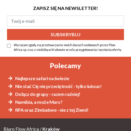
ZAPISZ SIĘ NA NEWSLETTER!
Wyrażam zgodę na przetwarzanie moich danych osobowych przez Flow
Africa sp. z o.o. z siedzibą w Krakowie w celu przygotowania i wysłania oferty.
Alternative:
Polecamy
Najlepsze safari na świecie
Nie stać Cię nie przeciętność - tylko luksus!
Dołącz do grupy - razem raźniej!
Namibia, a może Mars?
RPA oraz Zimbabwe - nie z tej Ziemi!
Biuro Flow Africa /
Kraków