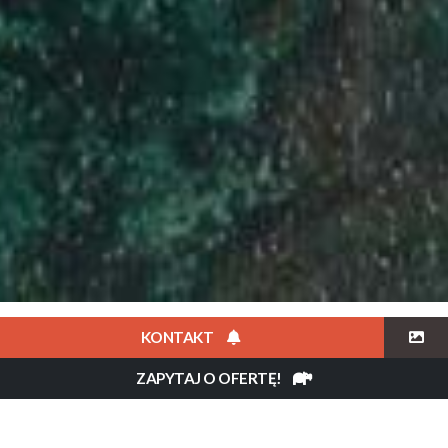
OPIS
CENA
GALERIA
KONTAKT
ZAPYTAJ O OFERTĘ!
Flow Africa
»
Mauritius
»
LONG BEACH