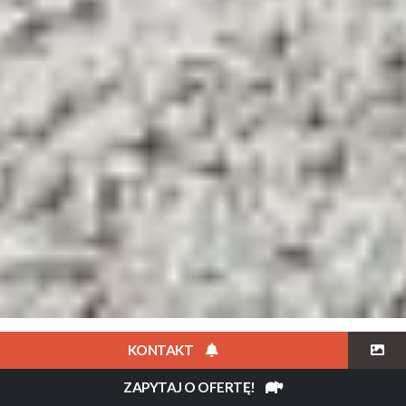
PROGRAMY
O KRAJU
CO ZOBACZYĆ?
KIEDY JECHAĆ
KONTAKT
ZAPYTAJ O OFERTĘ!
Flow Africa
»
Mauritius