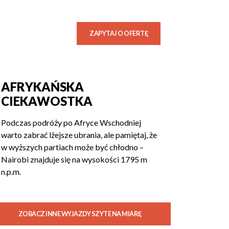
OG
KONTAKT
ZAPYTAJ O OFERTĘ
AFRYKAŃSKA
CIEKAWOSTKA
Podczas podróży po Afryce Wschodniej
warto zabrać lżejsze ubrania, ale pamiętaj, że
w wyższych partiach może być chłodno –
Nairobi znajduje się na wysokości 1795 m
n.p.m.
ZOBACZ INNE WYJAZDY SZYTE NA MIARĘ