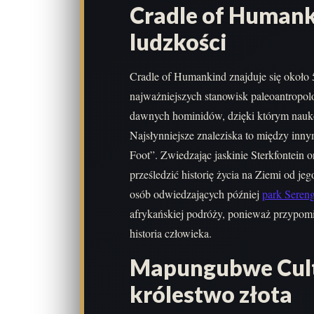
Cradle of Humank
ludzkości
Cradle of Humankind znajduje się około 
najważniejszych stanowisk paleoantropolo
dawnych hominidów, dzięki którym naukow
Najsłynniejsze znaleziska to między innym
Foot”. Zwiedzając jaskinie Sterkfontein
prześledzić historię życia na Ziemi od j
osób odwiedzających później
park Sereng
afrykańskiej podróży, ponieważ przypomi
historia człowieka.
Mapungubwe Cult
królestwo złota