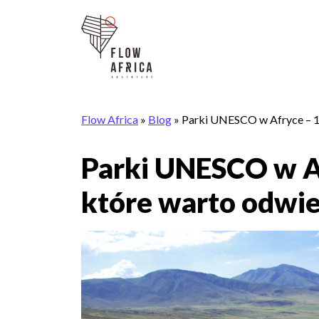
O NAS
SZYTE NA MIARĘ
DO
Flow Africa
»
Blog
»
Parki UNESCO w Afryce – 10
Parki UNESCO w Af
które warto odwie