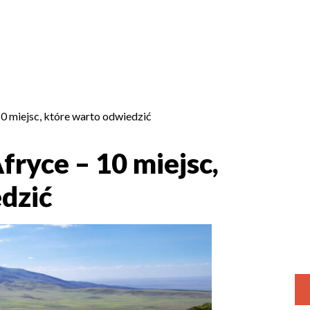
ŁĄCZ DO GRUPY
LUKSUSOWE
WYJAZDY INCENTIVE CARE
BL
 miejsc, które warto odwiedzić
ryce – 10 miejsc,
dzić