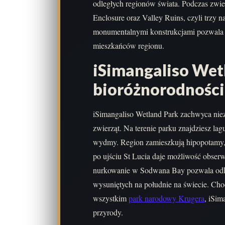
odległych regionów świata. Podczas zwi
Enclosure oraz Valley Ruins, czyli trzy 
monumentalnymi konstrukcjami pozwala l
mieszkańców regionu.
iSimangaliso Wetl
bioróżnorodności
iSimangaliso Wetland Park zachwyca nie
zwierząt. Na terenie parku znajdziesz lag
wydmy. Region zamieszkują hipopotamy, 
po ujściu St Lucia daje możliwość obserwa
nurkowanie w Sodwana Bay pozwala odkr
wysuniętych na południe na świecie. Cho
wszystkim
park narodowy Krugera
, iSim
przyrody.