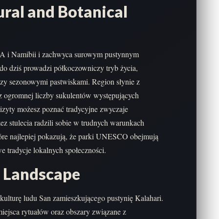
ural and Botanical
 RPA i Namibii i zachwyca surowym pustynnym
o dziś prowadzi półkoczowniczy tryb życia,
dzy sezonowymi pastwiskami. Region słynie z
az ogromnej liczby sukulentów występujących
wizyty możesz poznać tradycyjne zwyczaje
ez stulecia radzili sobie w trudnych warunkach
które najlepiej pokazują, że parki UNESCO obejmują
we tradycje lokalnych społeczności.
 Landscape
ulturę ludu San zamieszkującego pustynię Kalahari.
miejsca rytuałów oraz obszary związane z