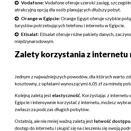
Vodafone:
Vodafone oferuje szeroki zasięg, szczegól
atrakcyjną opcją dla osób planujących dłuższy pobyt.
Orange w Egipcie:
Orange Egypt oferuje szybkie połą
turystów potrzebujących telefonu i internetu w Egipcie.
Etisalat:
Etisalat oferuje różne pakiety danych, zacz
międzynarodowym.
Zalety korzystania z internetu 
Jednym z najważniejszych powodów, dla których warto zd
kosztowny, z opłatami wynoszącymi 6,05 zł za minutę poł
Kolejną zaletą jest
elastyczność
. Korzystając z internet
Egipcie i intensywnie korzystać z internetu, możesz wybrać
zwłaszcza podczas długich pobytów.
Ostatnią, ale nie mniej ważną zaletą jest
łatwość dostępu
dostęp do internetu i skupić się na cieszeniu się swoją podr