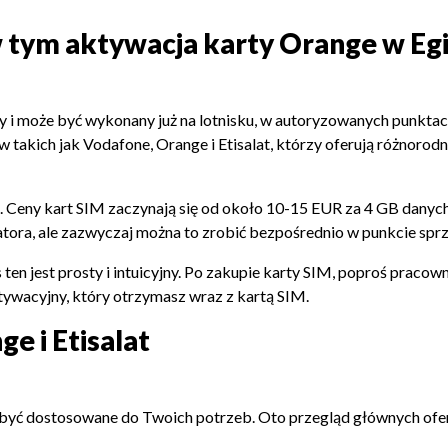
w tym aktywacja karty Orange w Egi
ty i może być wykonany już na lotnisku, w autoryzowanych punkta
w takich jak Vodafone, Orange i Etisalat, którzy oferują różnoro
. Ceny kart SIM zaczynają się od około 10-15 EUR za 4 GB danych, 
ratora, ale zazwyczaj można to zrobić bezpośrednio w punkcie spr
s ten jest prosty i intuicyjny. Po zakupie karty SIM, poproś prac
tywacyjny, który otrzymasz wraz z kartą SIM.
e i Etisalat
ą być dostosowane do Twoich potrzeb. Oto przegląd głównych ofer