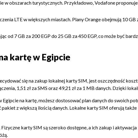
nie w obszarach turystycznych. Przykładowo, Vodafone proponuje 
czenia LTE w większych miastach. Plany Orange obejmują 10 GB za
ynając od 7 GB za 200 EGP do 25 GB za 450 EGP, co może być bard
na kartę w Egipcie
ecydować się na zakup lokalnej karty SIM, jest oszczędność kos
ączenia, 1,51 zł za SMS oraz 49,21 zł za 1 MB danych. Dzięki lo
u w Egipcie na kartę, możesz dostosować plan danych do swoich pot
 pakiet z większą ilością danych. Lokalne karty SIM oferują także
. Fizyczne karty SIM są szeroko dostępne, a ich zakup i aktywacj
óżą.