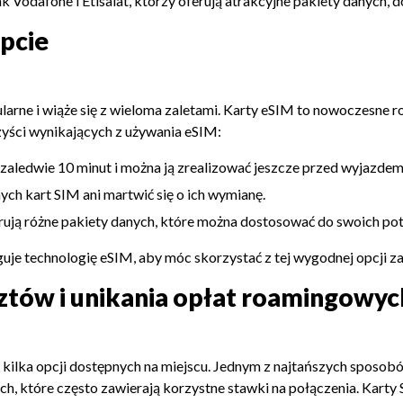
jak Vodafone i Etisalat, którzy oferują atrakcyjne pakiety danych
ipcie
ularne i wiąże się z wieloma zaletami. Karty eSIM to nowoczesne r
zyści wynikających z używania eSIM:
aledwie 10 minut i można ją zrealizować jeszcze przed wyjazdem
ch kart SIM ani martwić się o ich wymianę.
erują różne pakiety danych, które można dostosować do swoich po
je technologię eSIM, aby móc skorzystać z tej wygodnej opcji za
ztów i unikania opłat roamingowyc
lka opcji dostępnych na miejscu. Jednym z najtańszych sposobów 
nych, które często zawierają korzystne stawki na połączenia. Kart