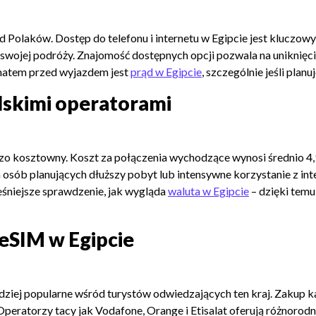
d Polaków. Dostęp do telefonu i internetu w Egipcie jest kluczow
s swojej podróży. Znajomość dostępnych opcji pozwala na uniknię
matem przed wyjazdem jest
prąd w Egipcie
, szczególnie jeśli plan
lskimi operatorami
o kosztowny. Koszt za połączenia wychodzące wynosi średnio 4,94
 osób planujących dłuższy pobyt lub intensywne korzystanie z in
śniejsze sprawdzenie, jak wygląda
waluta w Egipcie
– dzięki temu
 eSIM w Egipcie
rdziej popularne wśród turystów odwiedzających ten kraj. Zakup 
 Operatorzy tacy jak Vodafone, Orange i Etisalat oferują różnoro