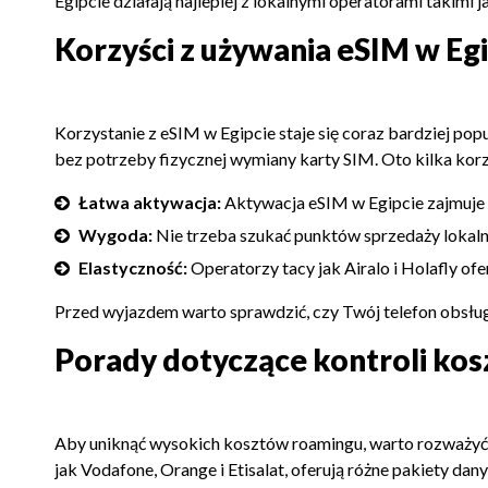
Egipcie działają najlepiej z lokalnymi operatorami takimi 
Korzyści z używania eSIM w Eg
Korzystanie z eSIM w Egipcie staje się coraz bardziej pop
bez potrzeby fizycznej wymiany karty SIM. Oto kilka kor
Łatwa aktywacja:
Aktywacja eSIM w Egipcie zajmuje z
Wygoda:
Nie trzeba szukać punktów sprzedaży lokalny
Elastyczność:
Operatorzy tacy jak Airalo i Holafly of
Przed wyjazdem warto sprawdzić, czy Twój telefon obsługu
Porady dotyczące kontroli kos
Aby uniknąć wysokich kosztów roamingu, warto rozważyć ki
jak Vodafone, Orange i Etisalat, oferują różne pakiety da