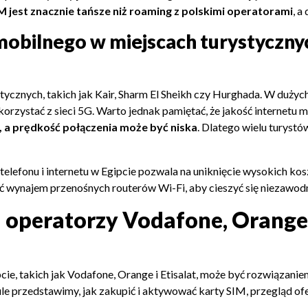
M jest znacznie tańsze niż roaming z polskimi operatorami
, a
 mobilnego w miejscach turystyczny
stycznych, takich jak Kair, Sharm El Sheikh czy Hurghada. W dużych
zystać z sieci 5G. Warto jednak pamiętać, że jakość internetu moż
, a prędkość połączenia może być niska
. Dlatego wielu turystó
elefonu i internetu w Egipcie pozwala na uniknięcie wysokich k
ć wynajem przenośnych routerów Wi-Fi, aby cieszyć się niezawod
i operatorzy Vodafone, Orange 
e, takich jak Vodafone, Orange i Etisalat, może być rozwiązani
 przedstawimy, jak zakupić i aktywować karty SIM, przegląd ofer