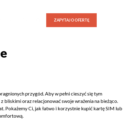
OG
KONTAKT
ZAPYTAJ O OFERTĘ
ie
pragnionych przygód. Aby w pełni cieszyć się tym
z bliskimi oraz relacjonować swoje wrażenia na bieżąco.
at. Pokażemy Ci, jak łatwo i korzystnie kupić kartę SIM lub
komfortową.