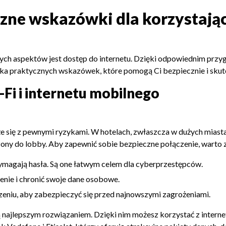
czne wskazówki dla korzystając
ych aspektów jest dostęp do internetu. Dzięki odpowiednim prz
lka praktycznych wskazówek, które pomogą Ci bezpiecznie i skutecz
-Fi i internetu mobilnego
e się z pewnymi ryzykami. W hotelach, zwłaszcza w dużych miastac
czony do lobby. Aby zapewnić sobie bezpieczne połączenie, warto
 wymagają hasła. Są one łatwym celem dla cyberprzestępców.
enie i chronić swoje dane osobowe.
eniu, aby zabezpieczyć się przed najnowszymi zagrożeniami.
M są najlepszym rozwiązaniem. Dzięki nim możesz korzystać z inter