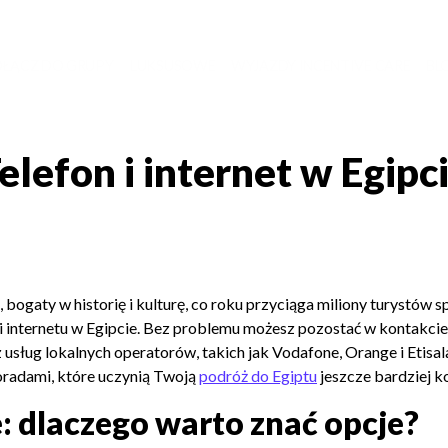
ŁĄCZ DO GRUPY
LUKSUSOWE
WYJAZDY INCENTIVE CARE
BL
elefon i internet w Egipc
bogaty w historię i kulturę, co roku przyciąga miliony turystów s
i internetu w Egipcie. Bez problemu możesz pozostać w kontakcie 
z usług lokalnych operatorów, takich jak Vodafone, Orange i Etisal
oradami, które uczynią Twoją
podróż do Egiptu
jeszcze bardziej 
e: dlaczego warto znać opcje?