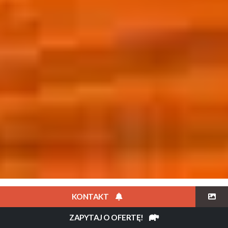
OPIS
PLAN PODRÓŻY
HOTELE
CENA
GALERIA
KONTAKT
ZAPYTAJ O OFERTĘ!