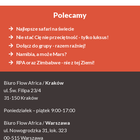
Alternative:
Polecamy
Najlepsze safari na świecie
Nie stać Cię nie przeciętność - tylko luksus!
Dołącz do grupy - razem raźniej!
Namibia, a może Mars?
RPA oraz Zimbabwe - nie z tej Ziemi!
Biuro Flow Africa /
Kraków
ul. Św. Filipa 23/4
31-150 Kraków
Poniedziałek – piątek 9:00-17:00
Biuro Flow Africa /
Warszawa
ul. Nowogrodzka 31, lok. 323
00-515 Warszawa