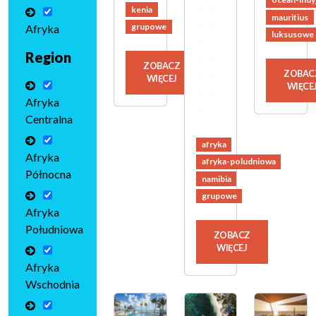
AN
kenia
mauritius
KĄ
grupowe
Afryka
luksusowe
AF
Region
RY
ZOBACZ
KA
ZOBAC
WIĘCEJ
WIĘCE
NK
Afryka
Ą
Centralna
afryka
Afryka
afryka-poludniowa
Północna
namibia
grupowe
Afryka
Południowa
ZOBACZ
WIĘCEJ
Afryka
Wschodnia