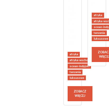
–
JE
KE
ND
afryka
WA
afryka-wsc
TA
ocean-indy
NZ
tanzania
AN
luksusowe
IA
ZOBAC
afryka
WIĘCE
afryka-wschodnia
ocean-indyjski
tanzania
luksusowe
ZOBACZ
WIĘCEJ