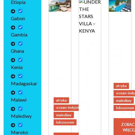
Etiopia
Gabon
OZ
OZ
EN
EN
RE
LIF
Gambia
SE
E
UN
RV
MA
DE
Ghana
E
AD
R
BO
HO
TH
Kenia
LIF
O
E
US
ST
Madagaskar
HI
AR
afryka
S
ocean-indy
Malawi
VIL
afryka
malediwy
LA
ocean-indyjski
luksusowe
–
malediwy
Malediwy
KE
luksusowe
ZOBAC
NY
WIĘCE
Maroko