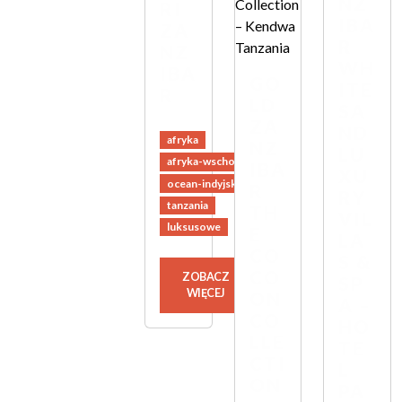
NZ
RI
IBA
ZA
R
NZ
WH
IBA
GO
ITE
R
LD
SA
ZA
ND
afryka
NZ
LU
afryka-wschodnia
IBA
XU
ocean-indyjski
R
RY
tanzania
TH
VIL
luksusowe
E
LA
CO
S &
CO
ZOBACZ
SP
WIĘCEJ
ON
A –
CO
HO
LLE
TE
CTI
L
ON
PA