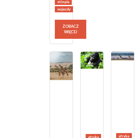
etiopia
wyjazdy
ZOBACZ
WIĘCEJ
TA
NZ
MZ
AN
UN
BE
IA
GU
ZD
NIE
I
RO
ZN
GO
ŻA
AN
RY
ZA
A
LE
MB
II
afryka
afryka