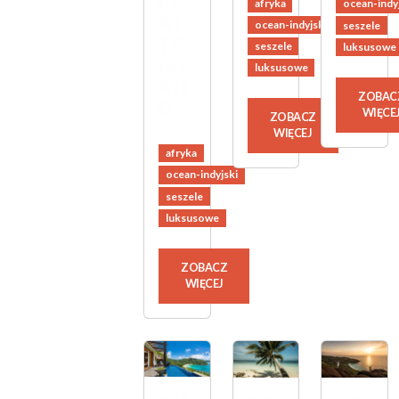
PL
afryka
ocean-indy
AT
ocean-indyjski
seszele
TE
seszele
luksusowe
ISL
luksusowe
AN
ZOBAC
D
WIĘCE
ZOBACZ
WIĘCEJ
afryka
ocean-indyjski
seszele
luksusowe
ZOBACZ
WIĘCEJ