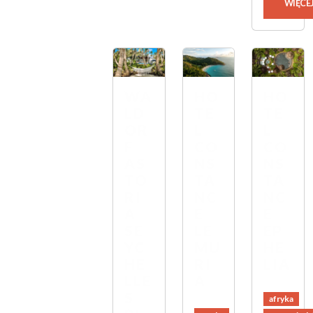
WIĘCE
HO
WA
HO
TE
LD
TE
L
OR
L
CO
F
CO
NS
AS
NS
TA
TO
TA
NC
RI
NC
E
A
E
LE
SE
EP
MU
YC
HE
RI
HE
LIA
A
LLE
S
afryka