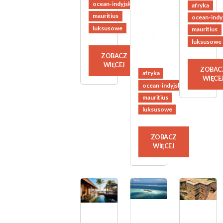
US
ocean-indyjski
afryka
AT
mauritius
ocean-indy
AN
luksusowe
mauritius
AH
luksusowe
ITA
ZOBACZ
WIĘCEJ
ZOBAC
afryka
WIĘCE
ocean-indyjski
mauritius
luksusowe
ZOBACZ
WIĘCEJ
FO
ŚL
CO