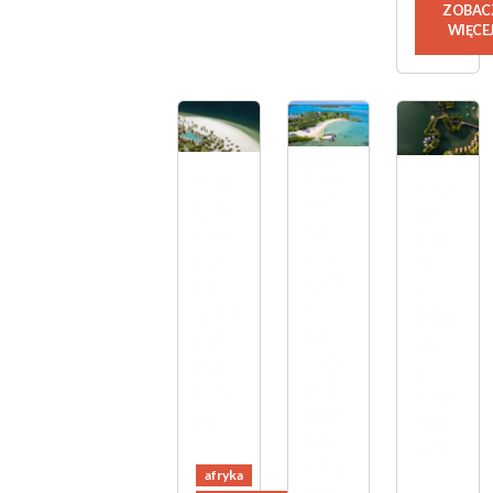
ZOBAC
WIĘCE
FO
ON
CO
UR
E &
NS
SE
ON
TA
AS
LY
NC
ON
LE
E
S
SAI
PRI
RE
NT
NC
SO
GE
E
RT
RA
MA
MA
N
UR
UR
ICE
ITI
afryka