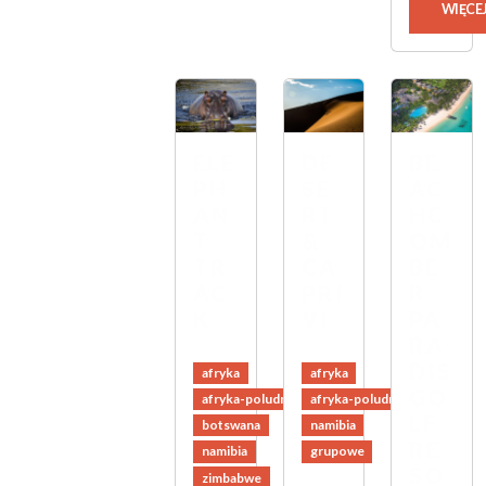
WIĘCE
ELE
DE
BE
PH
SE
AC
AN
RT
HC
T
&
OM
TR
CA
BE
AC
PRI
R
K
VI
PA
RA
DIS
afryka
afryka
GO
afryka-poludniowa
afryka-poludniowa
LF
botswana
namibia
RE
namibia
grupowe
SO
zimbabwe