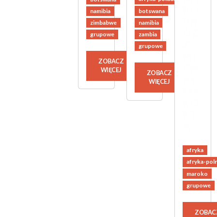
PO
botswana
namibia
DR
namibia
zimbabwe
ÓŻ
zambia
grupowe
Z
grupowe
MI
ZOBACZ
CH
WIĘCEJ
ZOBACZ
AŁ
WIĘCEJ
EM
KO
RT
Ą
afryka
afryka-pol
maroko
grupowe
ZOBAC