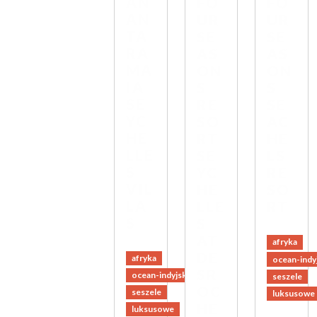
AN
FO
FO
AN
UR
UR
TA
SE
SE
RA
AS
AS
MA
ON
ON
IA
S
S
SE
RE
SE
YC
SO
AC
HE
RT
HE
LLE
SE
LS
S
YC
RE
VIL
HE
SO
LA
LLE
RT
S
S
AT
afryka
DE
afryka
ocean-indy
SR
ocean-indyjski
seszele
OC
seszele
luksusowe
HE
luksusowe