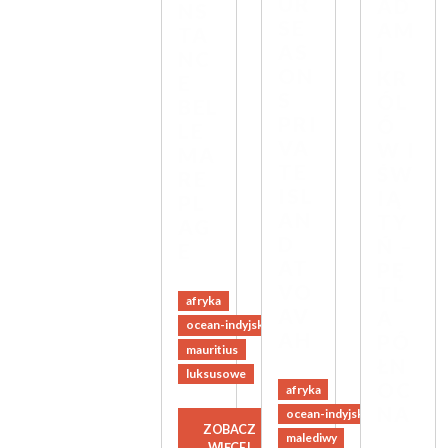
UR
AD
NS
SE
AM
TA
AS
I
NC
ON
KR
E
S
ÓL
BEL
PRI
Ó
LE
VA
W I
MA
TE
ŚW
RE
ISL
IĄ
PL
AN
TY
AG
D
Ń –
E
AT
PĘ
VO
TL
afryka
AV
A
ocean-indyjski
AH
PÓ
mauritius
ŁN
luksusowe
OC
afryka
NA
ocean-indyjski
ZOBACZ
malediwy
WIĘCEJ