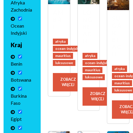
Afryka
Zachodnia
AM
LO
SU
BR
NG
GA
Ocean
E
BE
R
Indyjski
AC
BE
H
afryka
Kraj
AC
ocean-indyjski
H
afryka
mauritius
ocean-indyjski
luksusowe
Benin
afryka
mauritius
ocean-indy
luksusowe
Botswana
ZOBACZ
mauritius
WIĘCEJ
luksusowe
ZOBACZ
Burkina
WIĘCEJ
Faso
ZOBAC
WIĘCE
Egipt