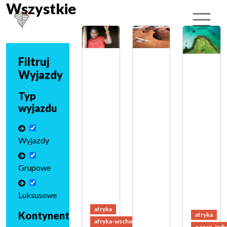
Wszystkie
Filtruj
TU
FLY
AN
Wyjazdy
RK
IN
AH
AN
G
ITA
Typ
A –
SA
GO
wyjazdu
GŁ
FA
LF
ĘBI
RI
&
A
NA
SP
Wyjazdy
OS
MI
A
TR
BIA
RE
Grupowe
OŚ
–
SO
CI
WY
RT
Luksusowe
JA
ZD
afryka
Kontynent
afryka
Z
afryka-wschodnia
ocean-indy