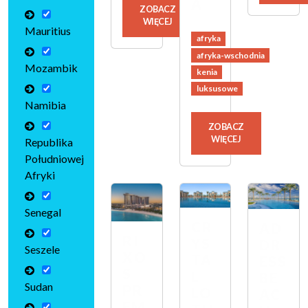
A
ZOBACZ
WIĘCEJ
Mauritius
afryka
afryka-wschodnia
Mozambik
kenia
luksusowe
Namibia
ZOBACZ
WIĘCEJ
Republika
Południowej
Afryki
Senegal
CR
AD
RI
YS
DR
Seszele
XO
TA
ESS
S
L
BE
Sudan
PR
LO
AC
EM