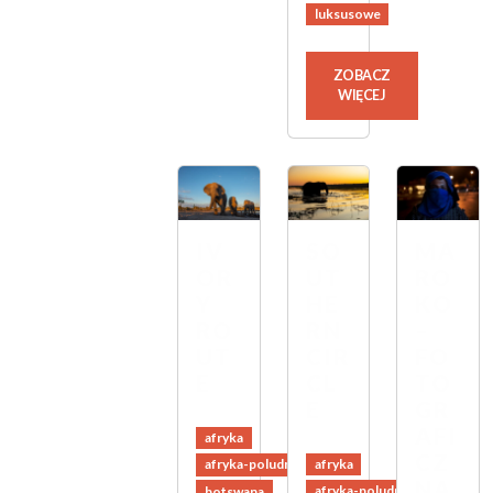
luksusowe
ZOBACZ
WIĘCEJ
IV
SO
MA
OR
UT
RO
Y
HE
KO
RO
RN
–
UT
CIR
FO
E
CL
TO
E
GR
AFI
afryka
CZ
afryka
afryka-poludniowa
NA
afryka-poludniowa
botswana