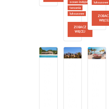
ocean-indyjski
luksusowe
tanzania
luksusowe
ZOBAC
WIĘCE
ZOBACZ
WIĘCEJ
AN
ON
HO
DB
E &
TE
EY
ON
L
ON
LY
SH
D
CA
AN
MN
PE
GR
EM
TO
I-
BA
WN
LA