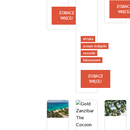
S
ZOBAC
ISL
WIĘCE
ZOBACZ
AN
WIĘCEJ
D
afryka
ocean-indyjski
seszele
luksusowe
ZOBACZ
WIĘCEJ
ZA
ZU