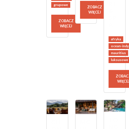
RT
grupowe
ZOBACZ
&
WIĘCEJ
SP
ZOBACZ
A
WIĘCEJ
afryka
ocean-indy
mauritius
luksusowe
ZOBAC
WIĘCE
TO
CH
MC
NG
ON
HE